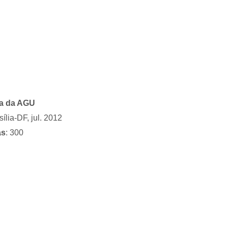
la da AGU
ília-DF, jul. 2012
as
: 300