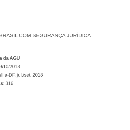
 BRASIL COM SEGURANÇA JURÍDICA
la da AGU
09/10/2018
ília-DF, jul./set. 2018
as
: 316