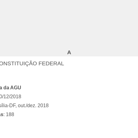
A
CONSTITUIÇÃO FEDERAL
la da AGU
20/12/2018
ília-DF, out./dez. 2018
as
: 188