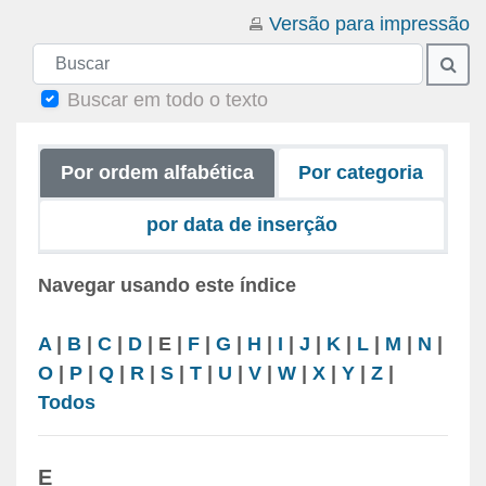
Versão para impressão
Buscar
Busc
Buscar em todo o texto
Por ordem alfabética
Por categoria
por data de inserção
Navegar usando este índice
A
|
B
|
C
|
D
|
E
|
F
|
G
|
H
|
I
|
J
|
K
|
L
|
M
|
N
|
O
|
P
|
Q
|
R
|
S
|
T
|
U
|
V
|
W
|
X
|
Y
|
Z
|
Todos
E