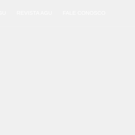
GU
REVISTA AGU
FALE CONOSCO
Escola Virtual Da AGU
página inicial
acesso ao site