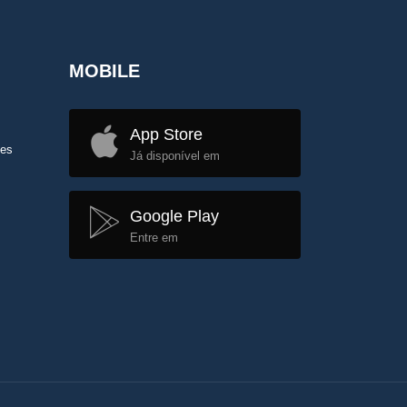
MOBILE
App Store
tes
Já disponível em
Google Play
Entre em