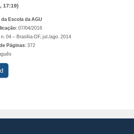
, 17:19)
 da Escola da AGU
licação
: 07/04/2016
n. 04 – Brasília-DF, jul./ago. 2014
de Páginas
: 372
tuguês
d