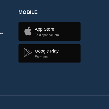
MOBILE
App Store
tes
Já disponível em
Google Play
Entre em