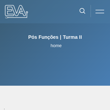
Pós Funções | Turma II
home
Ir para o conteúdo principal
Pular [eva] Central da Biblioteca Bloco
.