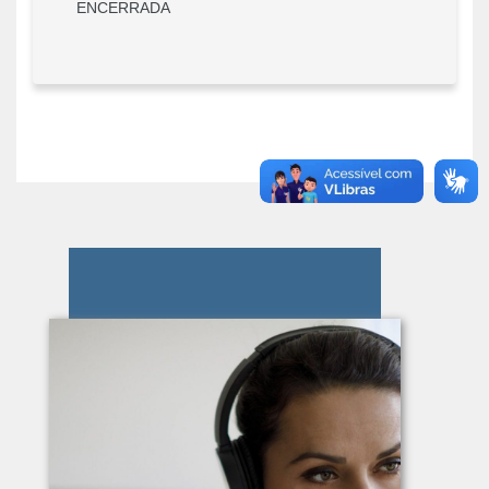
ENCERRADA
Pular [eva] Sobre o EVA info